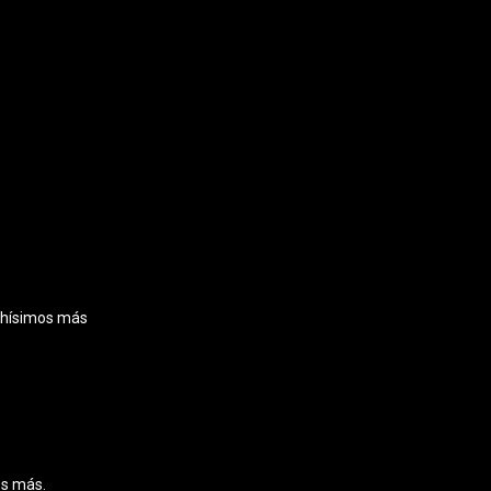
uchísimos más
os más.