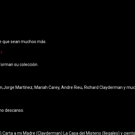
mite que sean muchos más.
a?
nforman su colección.
son,Jorge Martínez, Mariah Carey, Andre Rieu, Richard Clayderman y m
cho descanso.
Carta a mi Madre (Clayderman) La Casa del Misterio (Ilegales) y cient