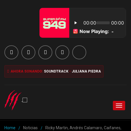
AHORA SONANDO:
SOUNDTRACK
-
JULIANA PIEDRA
Toggl
naviga
Home
Noticias
Ricky Martin, Andrés Calamaro, Caifanes,
/
/