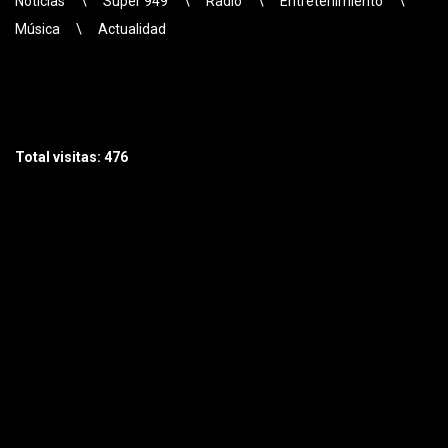
Noticias
\
Super 949
\
Radio
\
Entretenimiento
\
Música
\
Actualidad
Total visitas: 476